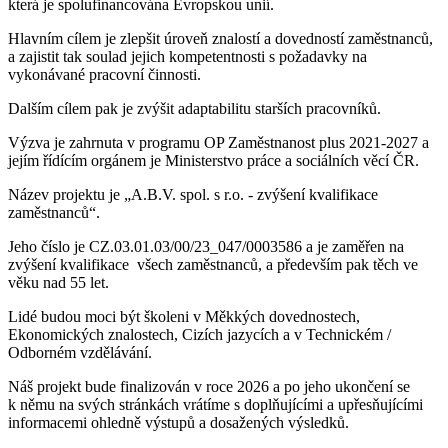
která je spolufinancována Evropskou unií.
Hlavním cílem je zlepšit úroveň znalostí a dovedností zaměstnanců,
a zajistit tak soulad jejich kompetentnosti s požadavky na
vykonávané pracovní činnosti.
Dalším cílem pak je zvýšit adaptabilitu starších pracovníků.
Výzva je zahrnuta v programu OP Zaměstnanost plus 2021-2027 a
jejím řídícím orgánem je Ministerstvo práce a sociálních věcí ČR.
Název projektu je „A.B.V. spol. s r.o. - zvýšení kvalifikace
zaměstnanců“.
Jeho číslo je CZ.03.01.03/00/23_047/0003586 a je zaměřen na
zvýšení kvalifikace všech zaměstnanců, a především pak těch ve
věku nad 55 let.
Lidé budou moci být školeni v Měkkých dovednostech,
Ekonomických znalostech, Cizích jazycích a v Technickém /
Odborném vzdělávání.
Náš projekt bude finalizován v roce 2026 a po jeho ukončení se
k němu na svých stránkách vrátíme s doplňujícími a upřesňujícími
informacemi ohledně výstupů a dosažených výsledků.